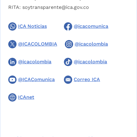
RITA:
soytransparente@ica.gov.co
ICA Noticias
@icacomunica
@ICACOLOMBIA
@icacolombia
@icacolombia
@icacolombia
@ICAComunica
Correo ICA
ICAnet