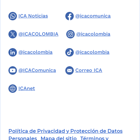
ICA Noticias
@icacomunica
@ICACOLOMBIA
@icacolombia
@icacolombia
@icacolombia
@ICAComunica
Correo ICA
ICAnet
Política de Privacidad y Protección de Datos
Personales
Mapa del sitio
Términos y