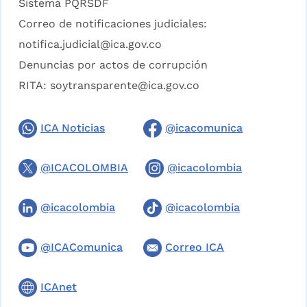
Sistema PQRSDF
Correo de notificaciones judiciales:
notifica.judicial@ica.gov.co
Denuncias por actos de corrupción
RITA:
soytransparente@ica.gov.co
ICA Noticias
@icacomunica
@ICACOLOMBIA
@icacolombia
@icacolombia
@icacolombia
@ICAComunica
Correo ICA
ICAnet