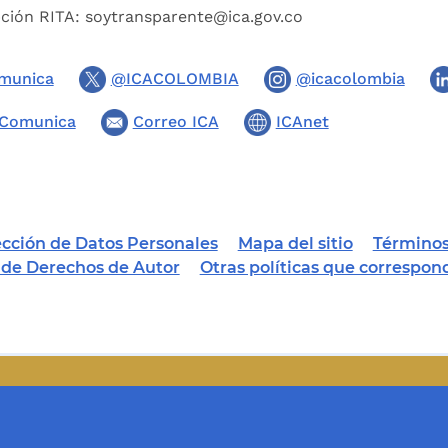
pción RITA:
soytransparente@ica.gov.co
munica
@ICACOLOMBIA
@icacolombia
Comunica
Correo ICA
ICAnet
tección de Datos Personales
Mapa del sitio
Términos
a de Derechos de Autor
Otras políticas que correspon