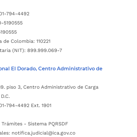
601-794-4492
00-5190555
5190555
a de Colombia: 110221
taria (NIT): 899.999.069-7
onal El Dorado, Centro Administrativo de
39. piso 3, Centro Administrativo de Carga
D.C.
01-794-4492 Ext. 1901
:
Trámites - Sistema PQRSDF
ales:
notifica.judicial@ica.gov.co