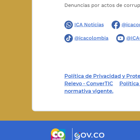
Denuncias por actos de corru
ICA Noticias
@icaco
@icacolombia
@ICA
Política de Privacidad y Pro
Relevo - ConverTIC
Polític
normativa vigente.