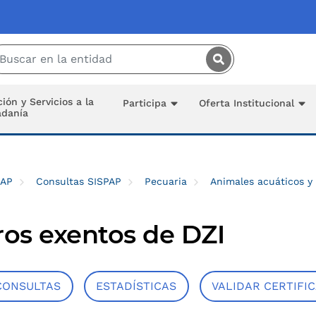
Saltar al contenido principal
ión y Servicios a la
Participa
Oferta Institucional
adanía
PAP
Consultas SISPAP
Pecuaria
Animales acuáticos y
os exentos de DZI
CONSULTAS
ESTADÍSTICAS
VALIDAR CERTIFI