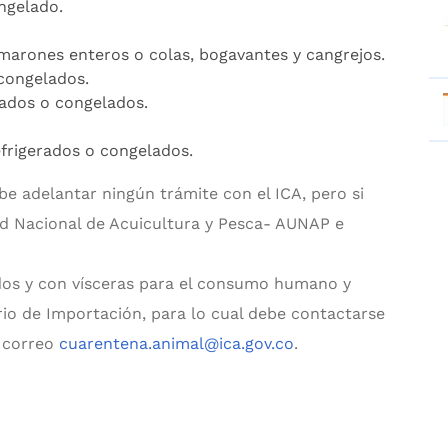
ngelado.
arones enteros o colas, bogavantes y cangrejos.
 congelados.
ados o congelados.
frigerados o congelados.
e adelantar ningún trámite con el ICA, pero si
ad Nacional de Acuicultura y Pesca- AUNAP e
dos y con vísceras para el consumo humano y
io de Importación, para lo cual debe contactarse
l correo
cuarentena.animal@ica.gov.co
.