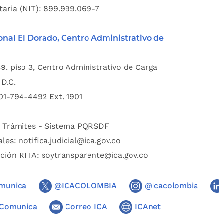
taria (NIT): 899.999.069-7
onal El Dorado, Centro Administrativo de
39. piso 3, Centro Administrativo de Carga
D.C.
01-794-4492 Ext. 1901
:
Trámites - Sistema PQRSDF
ales:
notifica.judicial@ica.gov.co
pción RITA:
soytransparente@ica.gov.co
munica
@ICACOLOMBIA
@icacolombia
Comunica
Correo ICA
ICAnet