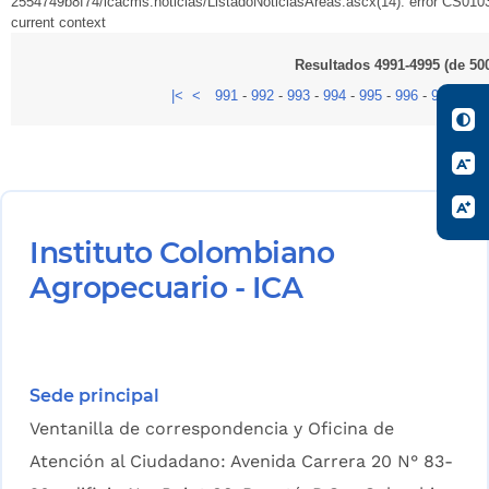
2554749b8f74/icacms.noticias/ListadoNoticiasAreas.ascx(14): error CS0103:
current context
Resultados 4991-4995 (de 50
|<
<
991
-
992
-
993
-
994
-
995
-
996
-
997
-
99
Instituto Colombiano
Agropecuario - ICA
Sede principal
Ventanilla de correspondencia y Oficina de
Atención al Ciudadano: Avenida Carrera 20 N° 83-