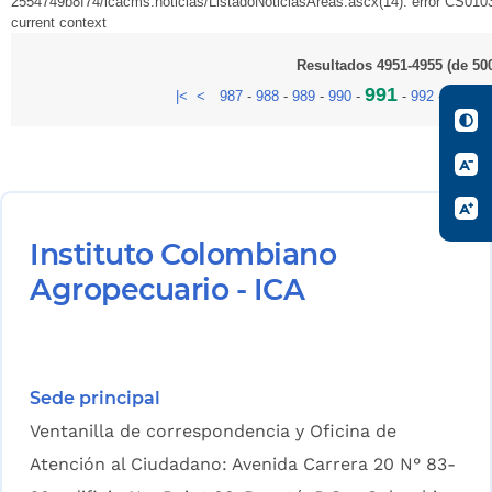
2554749b8f74/icacms.noticias/ListadoNoticiasAreas.ascx(14): error CS0103:
current context
Resultados 4951-4955 (de 50
991
|<
<
987
-
988
-
989
-
990
-
-
992
-
993
-
9
Instituto Colombiano
Agropecuario - ICA
Sede principal
Ventanilla de correspondencia y Oficina de
Atención al Ciudadano: Avenida Carrera 20 N° 83-