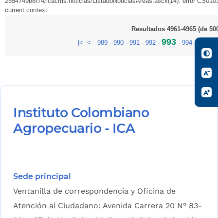
2554749b8f74/icacms.noticias/ListadoNoticiasAreas.ascx(14): error CS0103:
current context
Resultados 4961-4965 (de 50
993
|<
<
989
-
990
-
991
-
992
-
-
994
-
995
-
9
Instituto Colombiano
Agropecuario - ICA
Sede principal
Ventanilla de correspondencia y Oficina de
Atención al Ciudadano: Avenida Carrera 20 N° 83-