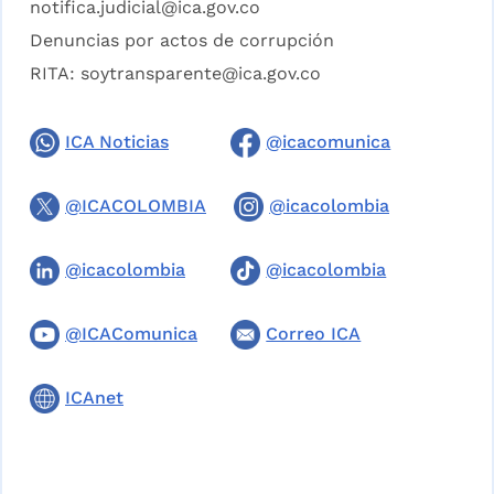
notifica.judicial@ica.gov.co
Denuncias por actos de corrupción
RITA:
soytransparente@ica.gov.co
ICA Noticias
@icacomunica
@ICACOLOMBIA
@icacolombia
@icacolombia
@icacolombia
@ICAComunica
Correo ICA
ICAnet