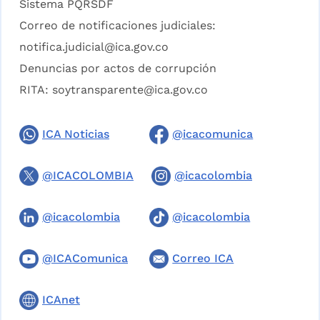
Sistema PQRSDF
Correo de notificaciones judiciales:
notifica.judicial@ica.gov.co
Denuncias por actos de corrupción
RITA:
soytransparente@ica.gov.co
ICA Noticias
@icacomunica
@ICACOLOMBIA
@icacolombia
@icacolombia
@icacolombia
@ICAComunica
Correo ICA
ICAnet