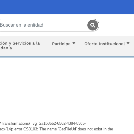
Saltar al contenido principal
ión y Servicios a la
Participa
Oferta Institucional
adanía
es/Transformations/=vg=2a1b8662-6562-4384-83c5-
x(14): error CS0103: The name 'GetFileUrl' does not exist in the