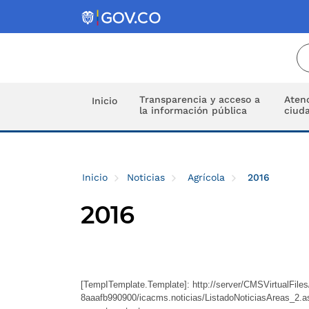
Transparencia y acceso a
Atenc
Inicio
la información pública
ciud
Inicio
Noticias
Agrícola
2016
2016
[TempITemplate.Template]: http://server/CMSVirtualFil
8aaafb990900/icacms.noticias/ListadoNoticiasAreas_2.asc