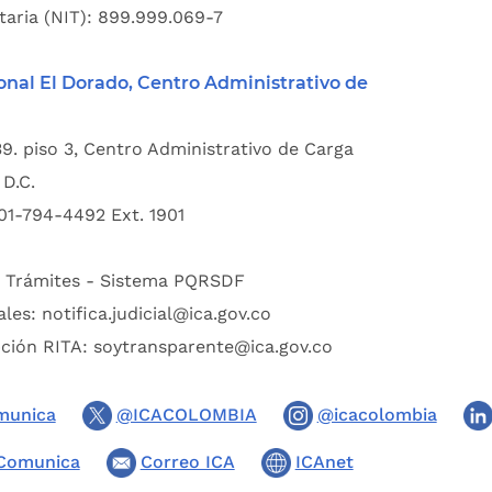
taria (NIT): 899.999.069-7
onal El Dorado, Centro Administrativo de
39. piso 3, Centro Administrativo de Carga
D.C.
01-794-4492 Ext. 1901
:
Trámites - Sistema PQRSDF
ales:
notifica.judicial@ica.gov.co
pción RITA:
soytransparente@ica.gov.co
munica
@ICACOLOMBIA
@icacolombia
Comunica
Correo ICA
ICAnet