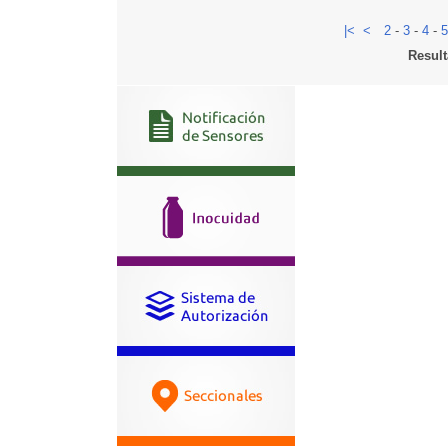
|<
<
2
-
3
-
4
-
5
Result