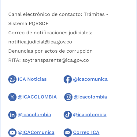
Canal electrónico de contacto:
Trámites -
Sistema PQRSDF
Correo de notificaciones judiciales:
notifica.judicial@ica.gov.co
Denuncias por actos de corrupción
RITA:
soytransparente@ica.gov.co
ICA Noticias
@icacomunica
@ICACOLOMBIA
@icacolombia
@icacolombia
@icacolombia
@ICAComunica
Correo ICA