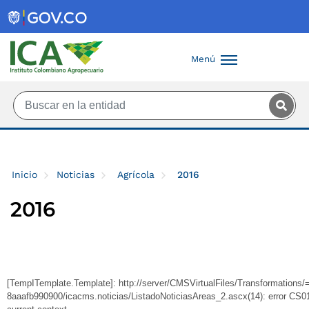
Saltar al contenido principal
Menú
Inicio
Noticias
Agrícola
2016
2016
[TempITemplate.Template]: http://server/CMSVirtualFiles/Transformation
8aaafb990900/icacms.noticias/ListadoNoticiasAreas_2.ascx(14): error CS010