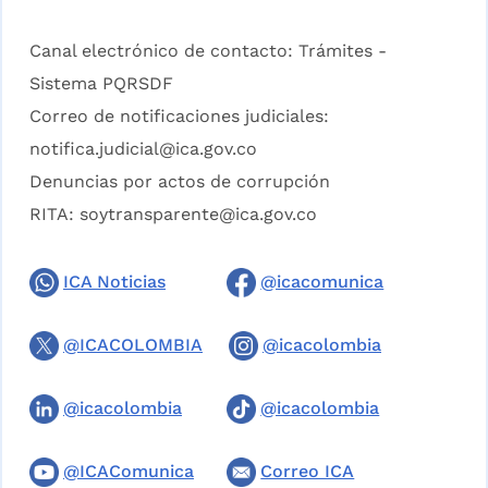
Canal electrónico de contacto:
Trámites -
Sistema PQRSDF
Correo de notificaciones judiciales:
notifica.judicial@ica.gov.co
Denuncias por actos de corrupción
RITA:
soytransparente@ica.gov.co
ICA Noticias
@icacomunica
@ICACOLOMBIA
@icacolombia
@icacolombia
@icacolombia
@ICAComunica
Correo ICA