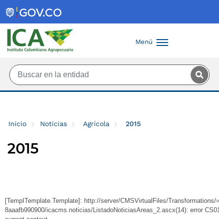
Saltar al contenido principal
Menú
Inicio
Noticias
Agrícola
2015
2015
[TempITemplate.Template]: http://server/CMSVirtualFiles/Transformation
8aaafb990900/icacms.noticias/ListadoNoticiasAreas_2.ascx(14): error CS010