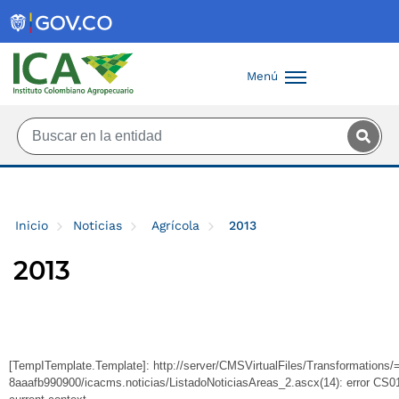
Saltar al contenido principal
Menú
Inicio
Noticias
Agrícola
2013
2013
[TempITemplate.Template]: http://server/CMSVirtualFiles/Transformation
8aaafb990900/icacms.noticias/ListadoNoticiasAreas_2.ascx(14): error CS010