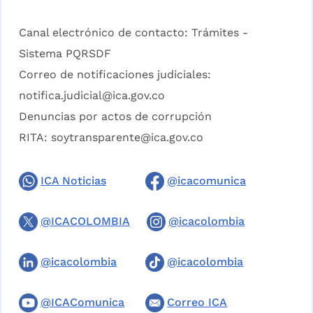
Canal electrónico de contacto:
Trámites -
Sistema PQRSDF
Correo de notificaciones judiciales:
notifica.judicial@ica.gov.co
Denuncias por actos de corrupción
RITA:
soytransparente@ica.gov.co
ICA Noticias
@icacomunica
@ICACOLOMBIA
@icacolombia
@icacolombia
@icacolombia
@ICAComunica
Correo ICA