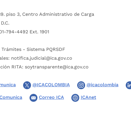
39. piso 3, Centro Administrativo de Carga
D.C.
01-794-4492 Ext. 1901
:
Trámites - Sistema PQRSDF
ales:
notifica.judicial@ica.gov.co
pción RITA:
soytransparente@ica.gov.co
munica
@ICACOLOMBIA
@icacolombia
Comunica
Correo ICA
ICAnet