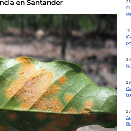
ncia en Santander
26
El
de
13
IC
po
30
Nu
29
Co
ba
28
Ag
Bu