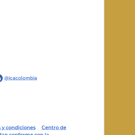
@icacolombia
 y condiciones
Centro de
dan conforme con la