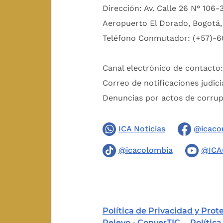
Dirección: Av. Calle 26 N° 106-
Aeropuerto El Dorado, Bogotá, 
Teléfono Conmutador: (+57)-6
Canal electrónico de contacto
Correo de notificaciones judici
Denuncias por actos de corru
ICA Noticias
@icaco
@icacolombia
@ICA
Política de Privacidad y Pro
Relevo - ConverTIC
Polític