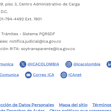
39. piso 3, Centro Administrativo de Carga
D.C.
01-794-4492 Ext. 1901
:
Trámites - Sistema PQRSDF
ales:
notifica.judicial@ica.gov.co
pción RITA:
soytransparente@ica.gov.co
munica
@ICACOLOMBIA
@icacolombia
Comunica
Correo ICA
ICAnet
tección de Datos Personales
Mapa del sitio
Términos
a de Derechos de Autor
Otras políticas que correspon