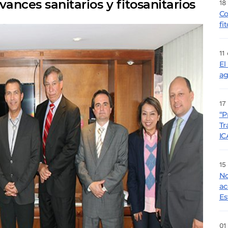
nces sanitarios y fitosanitarios
18
Co
fi
11
El
ag
17
“P
Tr
IC
15
No
ac
Es
01