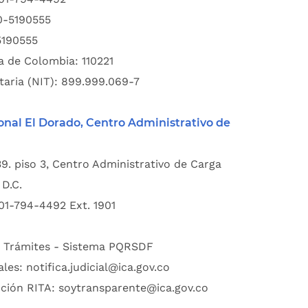
00-5190555
5190555
a de Colombia: 110221
taria (NIT): 899.999.069-7
onal El Dorado, Centro Administrativo de
39. piso 3, Centro Administrativo de Carga
D.C.
01-794-4492 Ext. 1901
:
Trámites - Sistema PQRSDF
ales:
notifica.judicial@ica.gov.co
pción RITA:
soytransparente@ica.gov.co