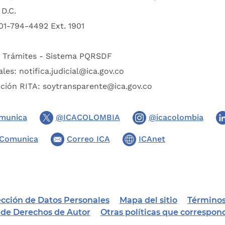
D.C.
01-794-4492 Ext. 1901
:
Trámites - Sistema PQRSDF
ales:
notifica.judicial@ica.gov.co
pción RITA:
soytransparente@ica.gov.co
munica
@ICACOLOMBIA
@icacolombia
Comunica
Correo ICA
ICAnet
tección de Datos Personales
Mapa del sitio
Términos
a de Derechos de Autor
Otras políticas que correspon