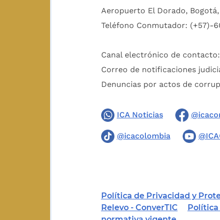
Aeropuerto El Dorado, Bogotá, 
Teléfono Conmutador: (+57)-6
Canal electrónico de contacto
Correo de notificaciones judici
Denuncias por actos de corru
ICA Noticias
@icaco
@icacolombia
@ICA
Política de Privacidad y Pro
Relevo - ConverTIC
Polític
normativa vigente.