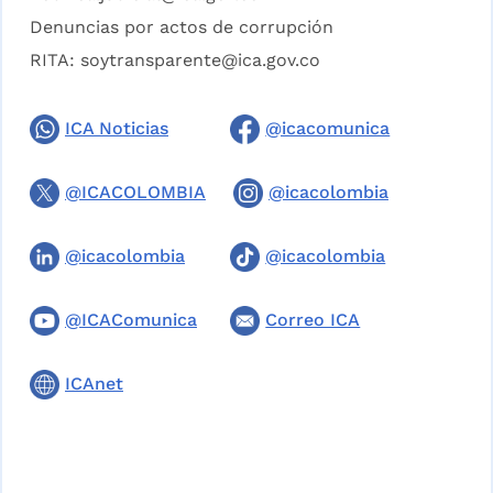
Denuncias por actos de corrupción
RITA:
soytransparente@ica.gov.co
ICA Noticias
@icacomunica
@ICACOLOMBIA
@icacolombia
@icacolombia
@icacolombia
@ICAComunica
Correo ICA
ICAnet