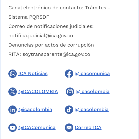
Canal electrónico de contacto:
Trámites -
Sistema PQRSDF
Correo de notificaciones judiciales:
notifica.judicial@ica.gov.co
Denuncias por actos de corrupción
RITA:
soytransparente@ica.gov.co
ICA Noticias
@icacomunica
@ICACOLOMBIA
@icacolombia
@icacolombia
@icacolombia
@ICAComunica
Correo ICA