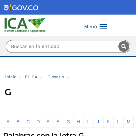
Saltar al contenido principal
Menú
Inicio
El ICA
Glosario
G
A
B
C
D
E
F
G
H
I
J
K
L
M
Palabras con la letra G