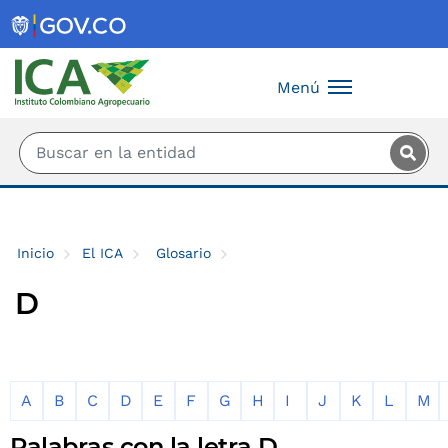
Saltar al contenido principal
Menú
Inicio
El ICA
Glosario
D
A
B
C
D
E
F
G
H
I
J
K
L
M
Palabras con la letra D