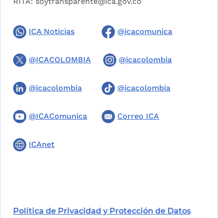
RITA:
soytransparente@ica.gov.co
ICA Noticias
@icacomunica
@ICACOLOMBIA
@icacolombia
@icacolombia
@icacolombia
@ICAComunica
Correo ICA
ICAnet
Política de Privacidad y Protección de Datos