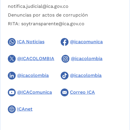
notifica.judicial@ica.gov.co
Denuncias por actos de corrupción
RITA:
soytransparente@ica.gov.co
ICA Noticias
@icacomunica
@ICACOLOMBIA
@icacolombia
@icacolombia
@icacolombia
@ICAComunica
Correo ICA
ICAnet