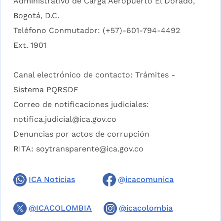
Administrativo de Carga Aeropuerto El Dorado,
Bogotá, D.C.
Teléfono Conmutador: (+57)-601-794-4492
Ext. 1901
Canal electrónico de contacto:
Trámites -
Sistema PQRSDF
Correo de notificaciones judiciales:
notifica.judicial@ica.gov.co
Denuncias por actos de corrupción
RITA:
soytransparente@ica.gov.co
ICA Noticias
@icacomunica
@ICACOLOMBIA
@icacolombia