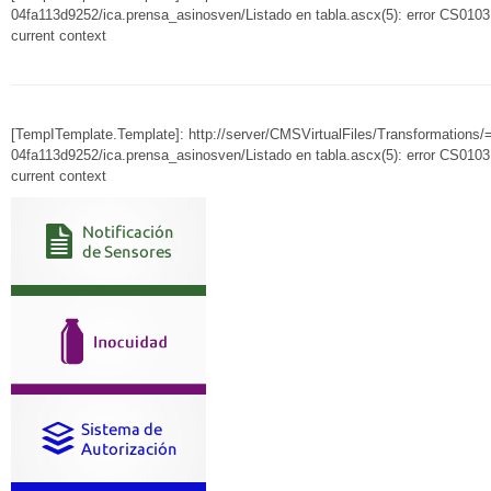
04fa113d9252/ica.prensa_asinosven/Listado en tabla.ascx(5): error CS0103: 
current context
[TempITemplate.Template]: http://server/CMSVirtualFiles/Transformations
04fa113d9252/ica.prensa_asinosven/Listado en tabla.ascx(5): error CS0103: 
current context