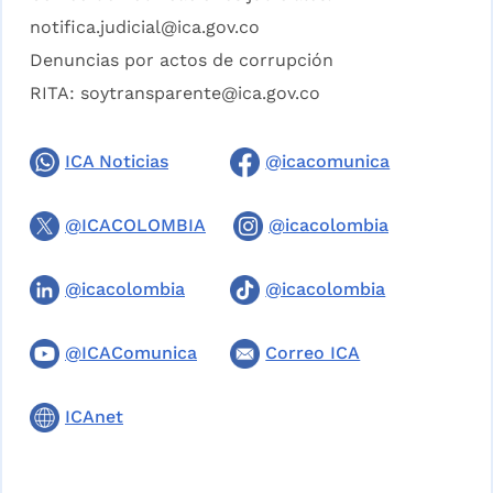
notifica.judicial@ica.gov.co
Denuncias por actos de corrupción
RITA:
soytransparente@ica.gov.co
ICA Noticias
@icacomunica
@ICACOLOMBIA
@icacolombia
@icacolombia
@icacolombia
@ICAComunica
Correo ICA
ICAnet