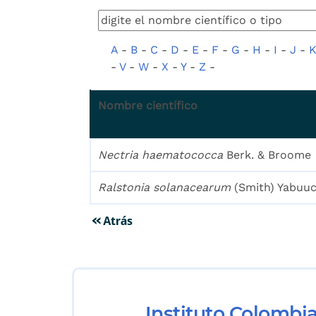
A
-
B
-
C
-
D
-
E
-
F
-
G
-
H
-
I
-
J
-
-
V
-
W
-
X
-
Y
-
Z
-
Nombre científico
Nectria haematococca
Berk. & Broome
Ralstonia solanacearum
(Smith) Yabuu
Instituto Colombi