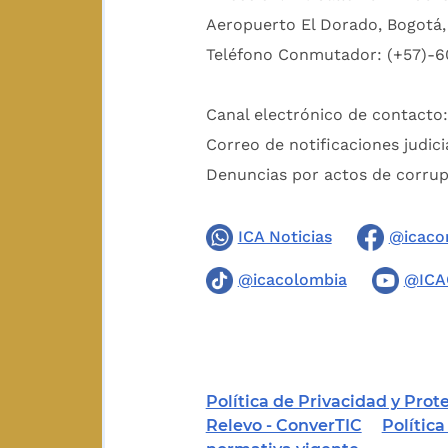
Aeropuerto El Dorado, Bogotá, 
Teléfono Conmutador: (+57)-6
Canal electrónico de contacto
Correo de notificaciones judici
Denuncias por actos de corru
ICA Noticias
@icaco
@icacolombia
@ICA
Política de Privacidad y Pro
Relevo - ConverTIC
Polític