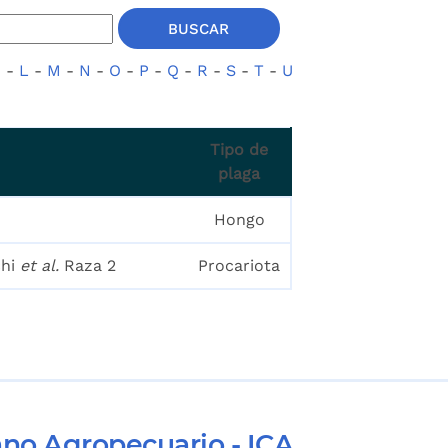
K
-
L
-
M
-
N
-
O
-
P
-
Q
-
R
-
S
-
T
-
U
Tipo de
plaga
Hongo
chi
et al.
Raza 2
Procariota
ano Agropecuario - ICA