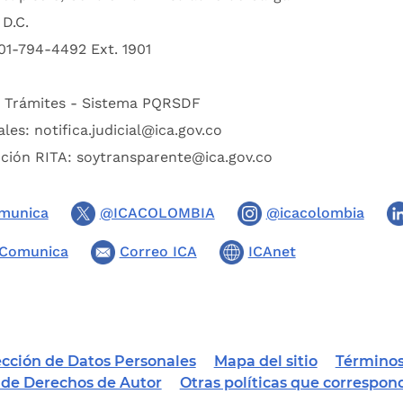
D.C.
01-794-4492 Ext. 1901
:
Trámites - Sistema PQRSDF
ales:
notifica.judicial@ica.gov.co
pción RITA:
soytransparente@ica.gov.co
munica
@ICACOLOMBIA
@icacolombia
Comunica
Correo ICA
ICAnet
tección de Datos Personales
Mapa del sitio
Términos
a de Derechos de Autor
Otras políticas que correspon