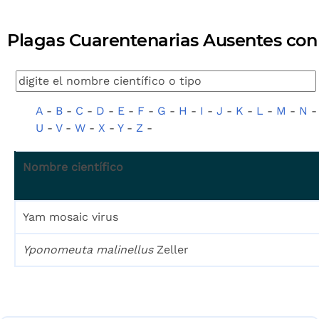
Plagas Cuarentenarias Ausentes con l
A
-
B
-
C
-
D
-
E
-
F
-
G
-
H
-
I
-
J
-
K
-
L
-
M
-
N
U
-
V
-
W
-
X
-
Y
-
Z
-
Nombre científico
Yam mosaic virus
Yponomeuta malinellus
Zeller