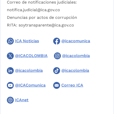
Correo de notificaciones judiciales:
notifica.judicial@ica.gov.co
Denuncias por actos de corrupción
RITA:
soytransparente@ica.gov.co
ICA Noticias
@icacomunica
@ICACOLOMBIA
@icacolombia
@icacolombia
@icacolombia
@ICAComunica
Correo ICA
ICAnet