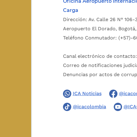
Oficina Aeropuerto Internaci
Carga
Dirección: Av. Calle 26 N° 106-
Aeropuerto El Dorado, Bogotá, 
Teléfono Conmutador: (+57)-6
Canal electrónico de contacto
Correo de notificaciones judici
Denuncias por actos de corru
ICA Noticias
@icaco
@icacolombia
@ICA