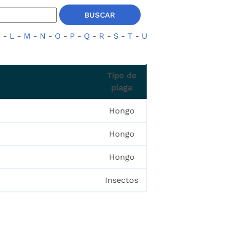
K
-
L
-
M
-
N
-
O
-
P
-
Q
-
R
-
S
-
T
-
U
Tipo de
plaga
Hongo
Hongo
Hongo
Insectos