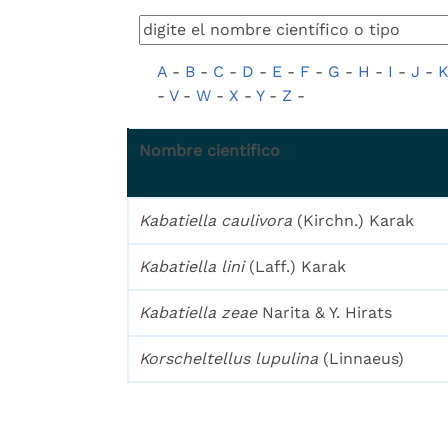
A
-
B
-
C
-
D
-
E
-
F
-
G
-
H
-
I
-
J
-
-
V
-
W
-
X
-
Y
-
Z
-
Nombre científico
Kabatiella caulivora
(Kirchn.) Karak
Kabatiella lini
(Laff.) Karak
Kabatiella zeae
Narita & Y. Hirats
Korscheltellus lupulina
(Linnaeus)