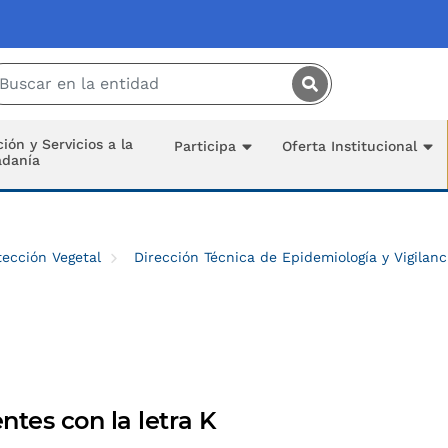
Saltar al contenido principal
ión y Servicios a la
Participa
Oferta Institucional
adanía
ección Vegetal
Dirección Técnica de Epidemiología y Vigilanc
tes con la letra K