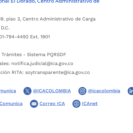
onal El Dorado, Centro Administrativo de
39. piso 3, Centro Administrativo de Carga
D.C.
01-794-4492 Ext. 1901
:
Trámites - Sistema PQRSDF
ales:
notifica.judicial@ica.gov.co
pción RITA:
soytransparente@ica.gov.co
munica
@ICACOLOMBIA
@icacolombia
Comunica
Correo ICA
ICAnet