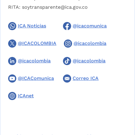
RITA:
soytransparente@ica.gov.co
ICA Noticias
@icacomunica
@ICACOLOMBIA
@icacolombia
@icacolombia
@icacolombia
@ICAComunica
Correo ICA
ICAnet