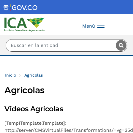
Saltar al contenido principal
Menú
Inicio
Agrícolas
Agrícolas
Videos Agrícolas
[TempITemplate.Template]:
http://server/CMSVirtualFiles/Transformations/=vg=35d