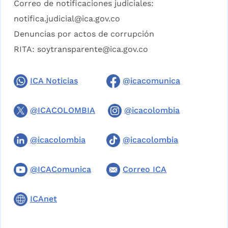
Correo de notificaciones judiciales:
notifica.judicial@ica.gov.co
Denuncias por actos de corrupción
RITA:
soytransparente@ica.gov.co
ICA Noticias
@icacomunica
@ICACOLOMBIA
@icacolombia
@icacolombia
@icacolombia
@ICAComunica
Correo ICA
ICAnet