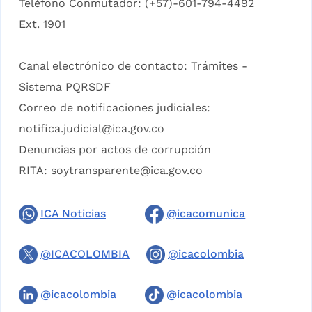
Teléfono Conmutador: (+57)-601-794-4492
Ext. 1901
Canal electrónico de contacto:
Trámites -
Sistema PQRSDF
Correo de notificaciones judiciales:
notifica.judicial@ica.gov.co
Denuncias por actos de corrupción
RITA:
soytransparente@ica.gov.co
ICA Noticias
@icacomunica
@ICACOLOMBIA
@icacolombia
@icacolombia
@icacolombia