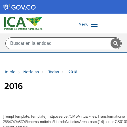
Saltar al contenido principal
Menú
Inicio
Noticias
Todas
2016
2016
[TempITemplate.Template]: http://server/CMSVirtualFiles/Transformation
2554749b8f74/icacms.noticias/ListadoNoticiasAreas.ascx(14): error CS0103: