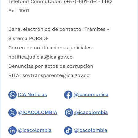
Teléfono Conmutador: (+57)-601-794-4492
Ext. 1901
Canal electrónico de contacto:
Trámites -
Sistema PQRSDF
Correo de notificaciones judiciales:
notifica.judicial@ica.gov.co
Denuncias por actos de corrupción
RITA:
soytransparente@ica.gov.co
ICA Noticias
@icacomunica
@ICACOLOMBIA
@icacolombia
@icacolombia
@icacolombia