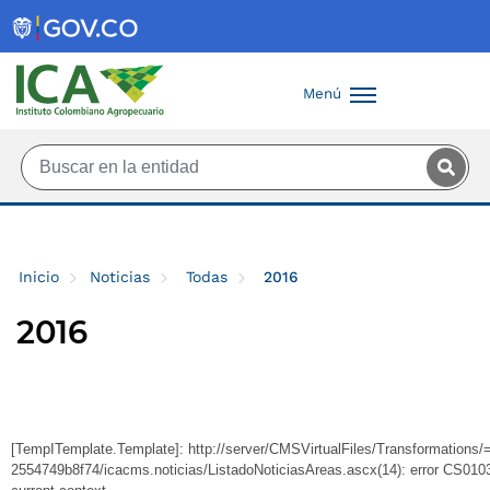
Saltar al contenido principal
Menú
Inicio
Noticias
Todas
2016
2016
[TempITemplate.Template]: http://server/CMSVirtualFiles/Transformation
2554749b8f74/icacms.noticias/ListadoNoticiasAreas.ascx(14): error CS0103: