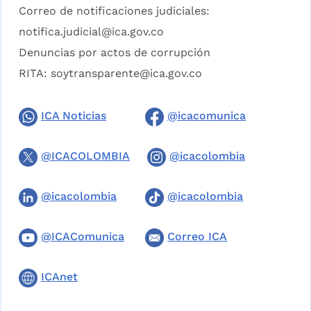
Correo de notificaciones judiciales:
notifica.judicial@ica.gov.co
Denuncias por actos de corrupción
RITA:
soytransparente@ica.gov.co
ICA Noticias
@icacomunica
@ICACOLOMBIA
@icacolombia
@icacolombia
@icacolombia
@ICAComunica
Correo ICA
ICAnet