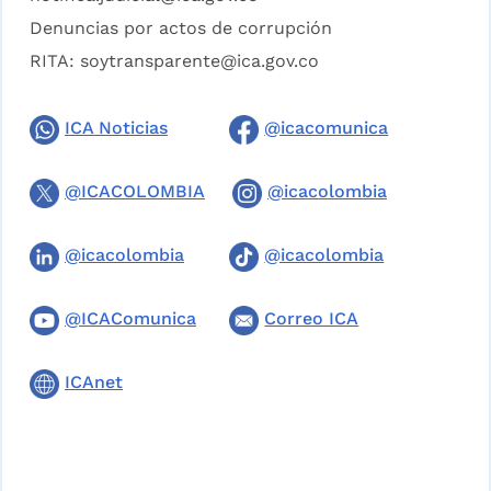
Denuncias por actos de corrupción
RITA:
soytransparente@ica.gov.co
ICA Noticias
@icacomunica
@ICACOLOMBIA
@icacolombia
@icacolombia
@icacolombia
@ICAComunica
Correo ICA
ICAnet