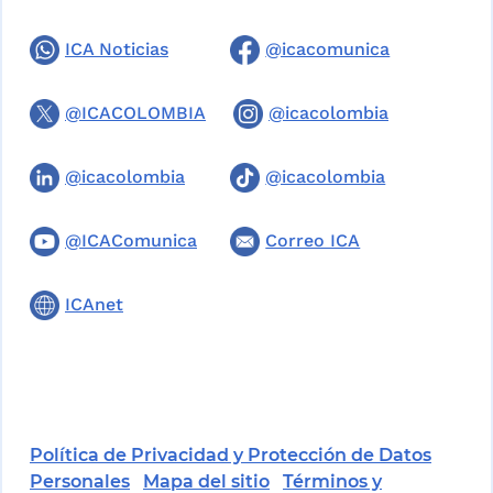
ICA Noticias
@icacomunica
@ICACOLOMBIA
@icacolombia
@icacolombia
@icacolombia
@ICAComunica
Correo ICA
ICAnet
Política de Privacidad y Protección de Datos
Personales
Mapa del sitio
Términos y