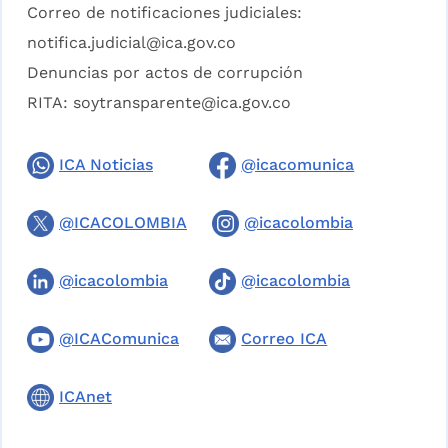
Correo de notificaciones judiciales:
notifica.judicial@ica.gov.co
Denuncias por actos de corrupción
RITA:
soytransparente@ica.gov.co
ICA Noticias
@icacomunica
@ICACOLOMBIA
@icacolombia
@icacolombia
@icacolombia
@ICAComunica
Correo ICA
ICAnet