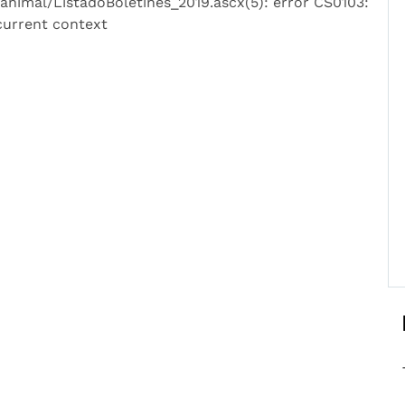
imal/ListadoBoletines_2019.ascx(5): error CS0103:
 current context