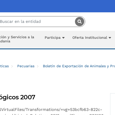
Saltar al contenido principal
ión y Servicios a la
Participa
Oferta Institucional
adanía
ticas
Pecuarias
Boletín de Exportación de Animales y P
lógicos 2007
MSVirtualFiles/Transformations/=vg=53bcfb63-822c-