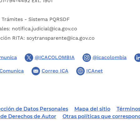
01-794-4492 Ext. 1901
:
Trámites - Sistema PQRSDF
ales:
notifica.judicial@ica.gov.co
pción RITA:
soytransparente@ica.gov.co
munica
@ICACOLOMBIA
@icacolombia
Comunica
Correo ICA
ICAnet
tección de Datos Personales
Mapa del sitio
Términos
a de Derechos de Autor
Otras políticas que correspon