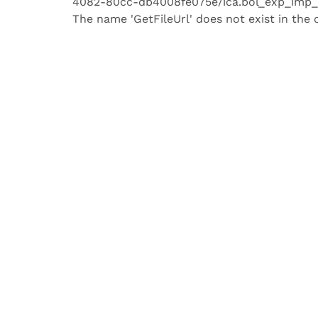
4082-80cc-db4008fe075e/ica.bol_exp_imp_an
The name 'GetFileUrl' does not exist in the