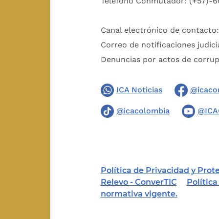
Teléfono Conmutador: (+57)-6
Canal electrónico de contacto
Correo de notificaciones judici
Denuncias por actos de corru
ICA Noticias
@icaco
@icacolombia
@ICA
Política de Privacidad y Pro
Relevo - ConverTIC
Polític
normativa vigente.