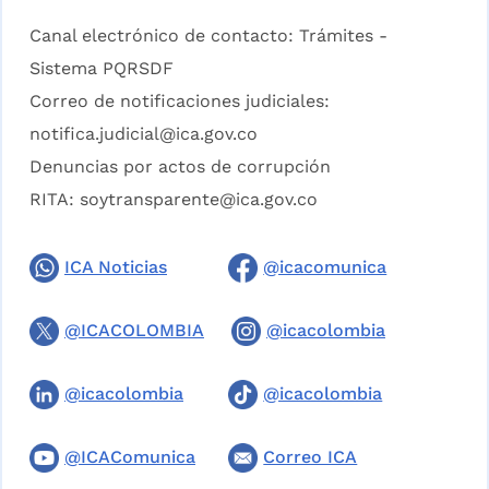
Canal electrónico de contacto:
Trámites -
Sistema PQRSDF
Correo de notificaciones judiciales:
notifica.judicial@ica.gov.co
Denuncias por actos de corrupción
RITA:
soytransparente@ica.gov.co
ICA Noticias
@icacomunica
@ICACOLOMBIA
@icacolombia
@icacolombia
@icacolombia
@ICAComunica
Correo ICA