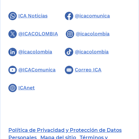
ICA Noticias
@icacomunica
@ICACOLOMBIA
@icacolombia
@icacolombia
@icacolombia
@ICAComunica
Correo ICA
ICAnet
Política de Privacidad y Protección de Datos
Personales
Mapa del sitio
Términos y