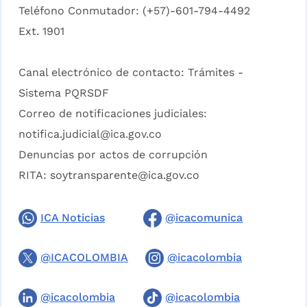
Teléfono Conmutador: (+57)-601-794-4492
Ext. 1901
Canal electrónico de contacto:
Trámites -
Sistema PQRSDF
Correo de notificaciones judiciales:
notifica.judicial@ica.gov.co
Denuncias por actos de corrupción
RITA:
soytransparente@ica.gov.co
ICA Noticias
@icacomunica
@ICACOLOMBIA
@icacolombia
@icacolombia
@icacolombia