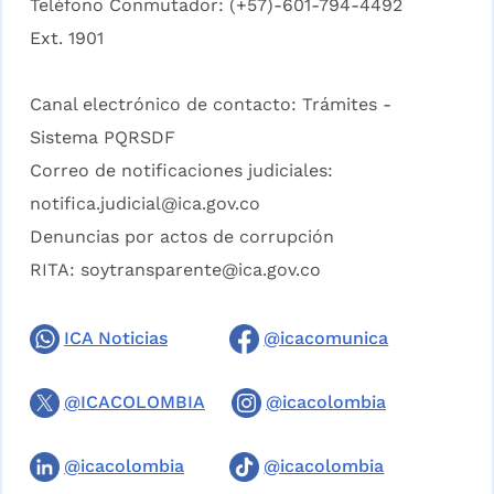
Teléfono Conmutador: (+57)-601-794-4492
Ext. 1901
Canal electrónico de contacto:
Trámites -
Sistema PQRSDF
Correo de notificaciones judiciales:
notifica.judicial@ica.gov.co
Denuncias por actos de corrupción
RITA:
soytransparente@ica.gov.co
ICA Noticias
@icacomunica
@ICACOLOMBIA
@icacolombia
@icacolombia
@icacolombia