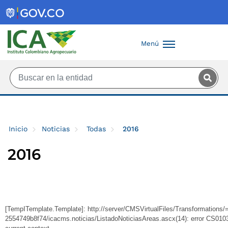
Saltar al contenido principal
Menú
Inicio
Noticias
Todas
2016
2016
[TempITemplate.Template]: http://server/CMSVirtualFiles/Transformation
2554749b8f74/icacms.noticias/ListadoNoticiasAreas.ascx(14): error CS0103: