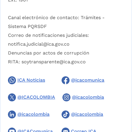
Canal electrónico de contacto:
Trámites -
Sistema PQRSDF
Correo de notificaciones judiciales:
notifica.judicial@ica.gov.co
Denuncias por actos de corrupción
RITA:
soytransparente@ica.gov.co
ICA Noticias
@icacomunica
@ICACOLOMBIA
@icacolombia
@icacolombia
@icacolombia
@ICAComunica
Correo ICA