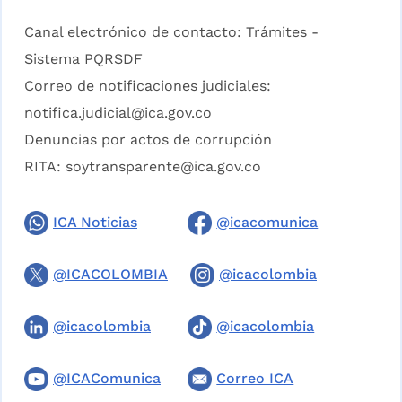
Canal electrónico de contacto:
Trámites -
Sistema PQRSDF
Correo de notificaciones judiciales:
notifica.judicial@ica.gov.co
Denuncias por actos de corrupción
RITA:
soytransparente@ica.gov.co
ICA Noticias
@icacomunica
@ICACOLOMBIA
@icacolombia
@icacolombia
@icacolombia
@ICAComunica
Correo ICA