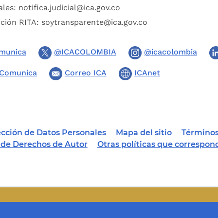
ales:
notifica.judicial@ica.gov.co
pción RITA:
soytransparente@ica.gov.co
munica
@ICACOLOMBIA
@icacolombia
Comunica
Correo ICA
ICAnet
tección de Datos Personales
Mapa del sitio
Términos
a de Derechos de Autor
Otras políticas que correspon