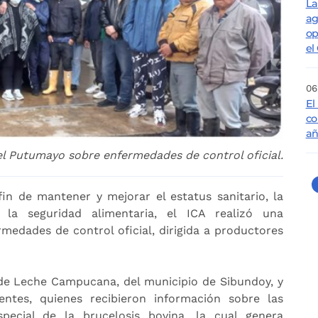
La
ag
op
el
06
El
co
añ
el Putumayo sobre enfermedades de control oficial.
fin de mantener y mejorar el estatus sanitario, la
 la seguridad alimentaria, el ICA realizó una
rmedades de control oficial, dirigida a productores
a de Leche Campucana, del municipio de Sibundoy, y
entes, quienes recibieron información sobre las
pecial de la brucelosis bovina, la cual genera