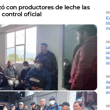
zó con productores de leche las
06
ontrol oficial
IC
Ma
ma
06
La
ca
te
co
06
As
si
an
06