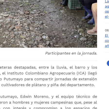
La
ag
op
el
06
El
co
añ
Participantes en la jornada.
teras destapadas, entre la lluvia, el barro y los
 el Instituto Colombiano Agropecuario (ICA) llegó
o Putumayo para compartir jornadas de extensión
n cultivadores de plátano y piña del departamento.
Putumayo, Edwin Moreno, y el equipo técnico de
nieron a hombres y mujeres campesinas que, pese al
ron con interés y compromiso a los espacios de