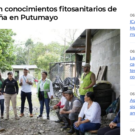
n conocimientos fitosanitarios de
06
piña en Putumayo
IC
Ma
ma
06
La
ca
te
co
06
As
si
an
06