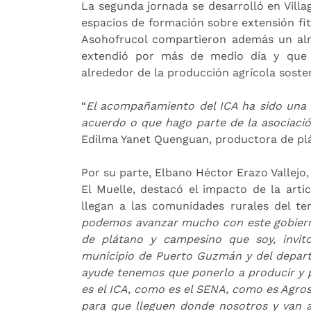
La segunda jornada se desarrolló en Vill
espacios de formación sobre extensión fito
Asohofrucol compartieron además un al
extendió por más de medio día y que p
alrededor de la producción agrícola sosten
“
El acompañamiento del ICA ha sido una 
acuerdo o que hago parte de la asociaci
Edilma Yanet Quenguan, productora de p
Por su parte, Elbano Héctor Erazo Vallejo,
El Muelle, destacó el impacto de la arti
llegan a las comunidades rurales del terr
podemos avanzar mucho con este gobier
de plátano y campesino que soy, invi
municipio de Puerto Guzmán y del depar
ayude tenemos que ponerlo a producir y p
es el ICA, como es el SENA, como es Agro
para que lleguen donde nosotros y van a