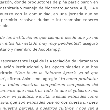
agarzón, donde productores de piña participaron en
sanitaria y manejo de biocontroladores. Allí, ICA y
muerzo con la comunidad, en una jornada que se
ermitió resolver dudas e intercambiar saberes
ible.
de las instituciones que siempre desde que yo me
ón, ellos han estado muy muy pendientes
”, aseguró
látano y miembro de Asoplampg.
 representante legal de la Asociación de Plataneros
culación institucional y las oportunidades que hoy
itorio. “
Con lo de la Reforma Agraria yo sé que
no
”, afirmó. Asimismo, agregó: “
Yo como productor
to a todos nuestros compañeros campesinos del
tamento que nosotros todo lo que el gobierno nos
oner en práctica, e invitar a estas entidades como
savia, que son entidades que no nos cuesta un peso
 nuestra parcela, a nuestros cultivos y nos van a