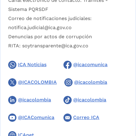
Canal electrónico de contacto:
Trámites -
Sistema PQRSDF
Correo de notificaciones judiciales:
notifica.judicial@ica.gov.co
Denuncias por actos de corrupción
RITA:
soytransparente@ica.gov.co
ICA Noticias
@icacomunica
@ICACOLOMBIA
@icacolombia
@icacolombia
@icacolombia
@ICAComunica
Correo ICA
ICAnet