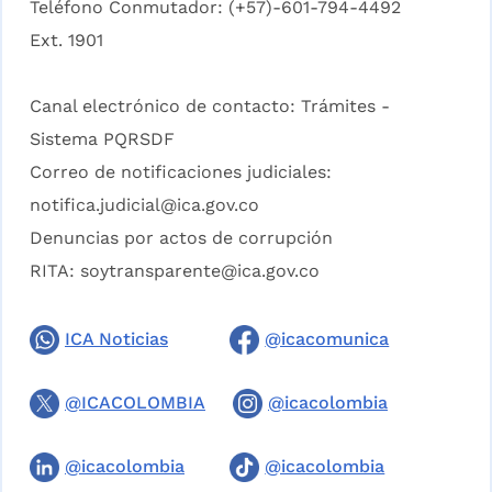
Teléfono Conmutador: (+57)-601-794-4492
Ext. 1901
Canal electrónico de contacto:
Trámites -
Sistema PQRSDF
Correo de notificaciones judiciales:
notifica.judicial@ica.gov.co
Denuncias por actos de corrupción
RITA:
soytransparente@ica.gov.co
ICA Noticias
@icacomunica
@ICACOLOMBIA
@icacolombia
@icacolombia
@icacolombia