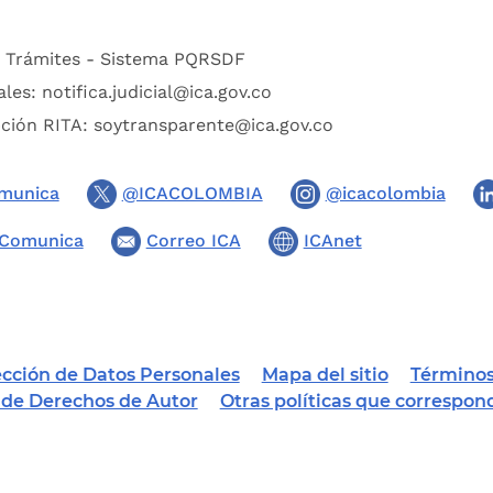
:
Trámites - Sistema PQRSDF
ales:
notifica.judicial@ica.gov.co
pción RITA:
soytransparente@ica.gov.co
munica
@ICACOLOMBIA
@icacolombia
Comunica
Correo ICA
ICAnet
tección de Datos Personales
Mapa del sitio
Términos
a de Derechos de Autor
Otras políticas que correspon