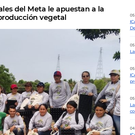
les del Meta le apuestan a la
05
 producción vegetal
IC
De
05
La
05
IC
pr
05
La
co
04
IC