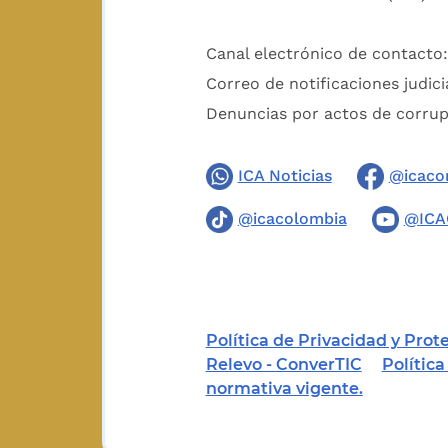
Canal electrónico de contacto
Correo de notificaciones judici
Denuncias por actos de corru
ICA Noticias
@icaco
@icacolombia
@ICA
Política de Privacidad y Pro
Relevo - ConverTIC
Polític
normativa vigente.