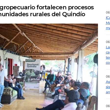
agropecuario fortalecen procesos
06
munidades rurales del Quindío
IC
Ma
ma
06
La
ca
te
co
06
As
si
an
06