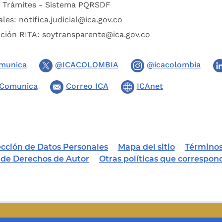
:
Trámites - Sistema PQRSDF
ales:
notifica.judicial@ica.gov.co
pción RITA:
soytransparente@ica.gov.co
munica
@ICACOLOMBIA
@icacolombia
Comunica
Correo ICA
ICAnet
tección de Datos Personales
Mapa del sitio
Términos
a de Derechos de Autor
Otras políticas que correspon