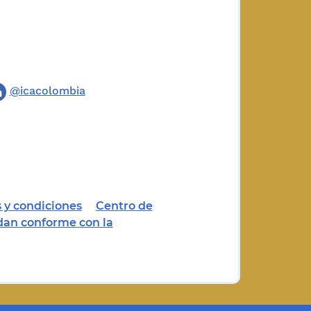
@icacolombia
 y condiciones
Centro de
dan conforme con la