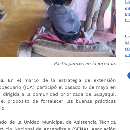
La
ag
op
el
06
El
co
añ
Participantes en la jornada.
6.
En el marco de la estrategia de extensión
ropecuario (ICA) participó el pasado 15 de mayo en
dirigida a la comunidad priorizada de Guayaquil
el propósito de fortalecer las buenas prácticas
io.
ado de la Unidad Municipal de Asistencia Técnica
vicio Nacional de Aprendizaje (SENA), Asociación