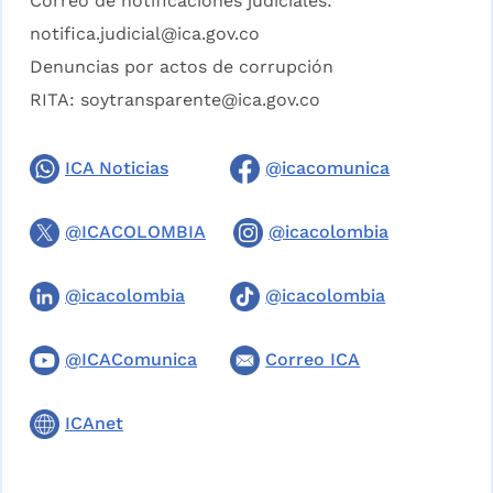
Correo de notificaciones judiciales:
notifica.judicial@ica.gov.co
Denuncias por actos de corrupción
RITA:
soytransparente@ica.gov.co
ICA Noticias
@icacomunica
@ICACOLOMBIA
@icacolombia
@icacolombia
@icacolombia
@ICAComunica
Correo ICA
ICAnet